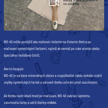
WD-40 môže poslúžiť ako núdzové riešenie na čistenie štetca po
maľovaní syntetickými farbami, najmä ak nemáš po ruke acetón alebo
špeciálny riedidlový čistič.
Ako to funguje:
WD-40 je na báze minerálnych olejov a rozpúšťadiel, takže dokáže rozbiť
zvyšky syntetických farieb a zároveň štetku ochráni pred zaschnutím.
Ak štetku nastriekaš hneď po maľovaní, WD-40 zabráni úplnému
zaschnutiu farby a udrží štetiny mäkké.