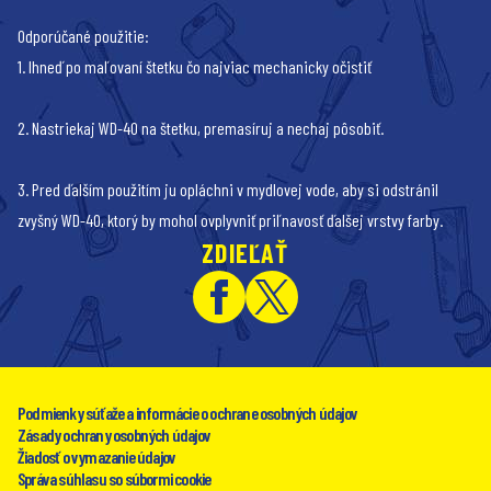
Odporúčané použitie:
1. Ihneď po maľovaní štetku čo najviac mechanicky očistiť
2. Nastriekaj WD-40 na štetku, premasíruj a nechaj pôsobiť.
3. Pred ďalším použitím ju opláchni v mydlovej vode, aby si odstránil
zvyšný WD-40, ktorý by mohol ovplyvniť priľnavosť ďalšej vrstvy farby.
ZDIEĽAŤ
Podmienky súťaže a informácie o ochrane osobných údajov
Zásady ochrany osobných údajov
Žiadosť o vymazanie údajov
Správa súhlasu so súbormi cookie