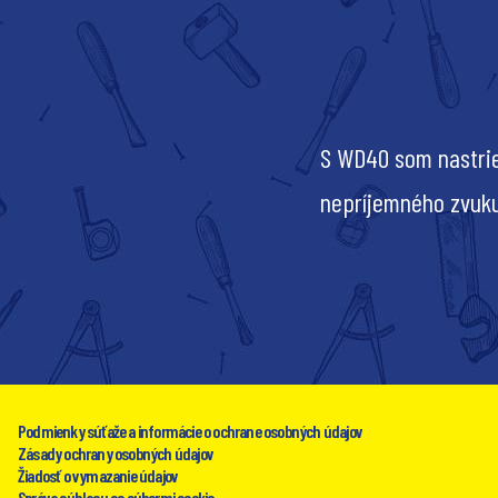
S WD40 som nastrie
nepríjemného zvuk
Podmienky súťaže a informácie o ochrane osobných údajov
Zásady ochrany osobných údajov
Žiadosť o vymazanie údajov
Správa súhlasu so súbormi cookie