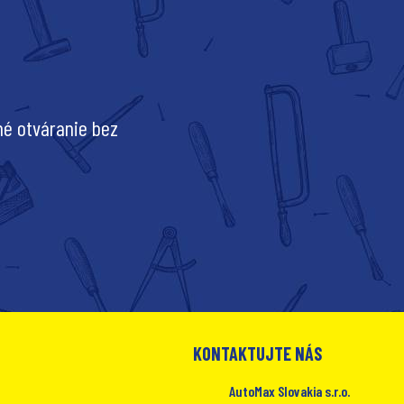
hé otváranie bez
KONTAKTUJTE NÁS
AutoMax Slovakia s.r.o.​