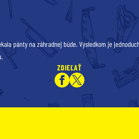
kala pánty na záhradnej búde. Výsledkom je jednoduc
u.
ZDIEĽAŤ