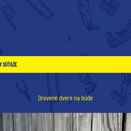
Y SÚŤAŽE
Drevené dvere na búde