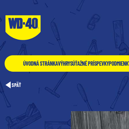
ÚVODNÁ STRÁNKA
VÝHRY
SÚŤAŽNÉ PRÍSPEVKY
PODMIENK
SPÄŤ