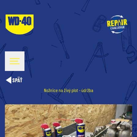
SPÄŤ
Nožnice na živý plot - údržba