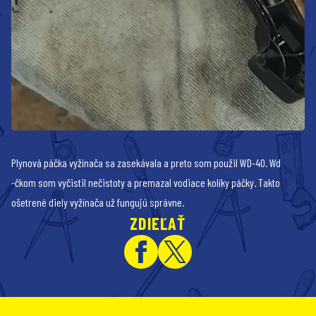
Plynová páčka vyžínača sa zasekávala a preto som použil WD-40. Wd
-čkom som vyčistil nečistoty a premazal vodiace kolíky páčky. Takto
ošetrené diely vyžínača už fungujú správne.
ZDIEĽAŤ